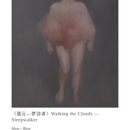
《遛云—梦游者》Walking the Clouds —
Sleepwalker
60cm × 80cm