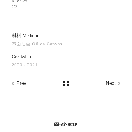
直径 40cm
2021
材料 Medium
布面油画 Oil on Canvas
Created in
2020 - 2021
Prev
Next
•
•