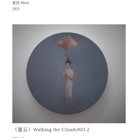
直径 40cm
2021
《遛云》Walking the CloudsNO.2