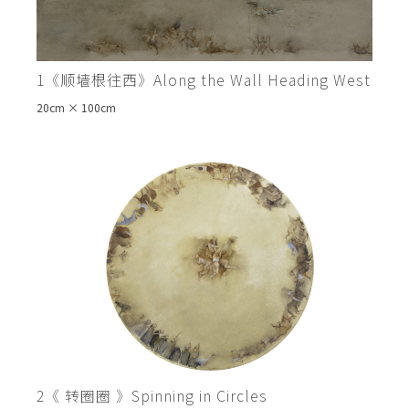
1《顺墙根往西》Along the Wall Heading West
20cm × 100cm
2《 转圈圈 》Spinning in Circles